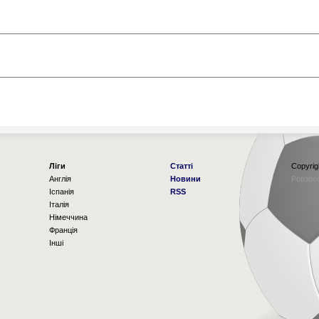
Ліги
Статті
Copyrig
Англія
Новини
Рорзро
Іспанія
RSS
Італія
Німеччина
Франція
Інші