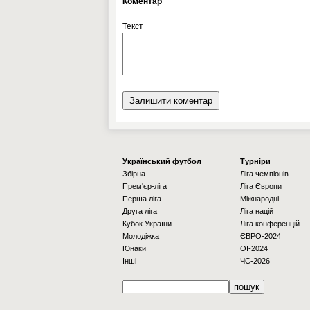
Коментар
Текст
Українcький футбол
Турніри
Збірна
Ліга чемпіонів
Прем'єр-ліга
Ліга Європи
Перша ліга
Міжнародні
Друга ліга
Ліга націй
Кубок України
Ліга конференцій
Молодіжка
ЄВРО-2024
Юнаки
OI-2024
Інші
ЧС-2026