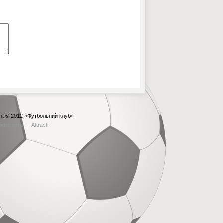
ht © 2012
«Футбольний клуб»
бка сайта —
Attracti