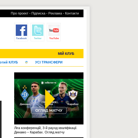
-
-
-
Про проект
Підписка
Реклама
Контакти
С-2019 (U-20)
ЧС-2022
МІЙ КЛУБ
отий КЛУБ
УСІ ТРАНСФЕРИ
Ліга конференцій, 3-й раунд кваліфікації.
Динамо – Карабах. Огляд матчу