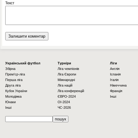
Текст
Українcький футбол
Турніри
Ліги
Збірна
Ліга чемпіонів
Англія
Прем'єр-ліга
Ліга Європи
Іспанія
Перша ліга
Міжнародні
Італія
Друга ліга
Ліга націй
Німеччина
Кубок України
Ліга конференцій
Франція
Молодіжка
ЄВРО-2024
Інші
Юнаки
OI-2024
Інші
ЧС-2026