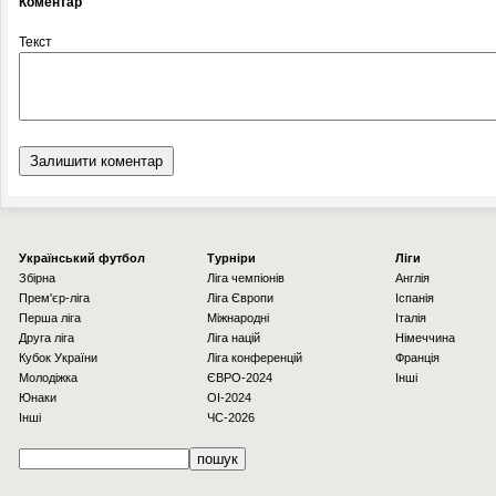
Коментар
Текст
Українcький футбол
Турніри
Ліги
Збірна
Ліга чемпіонів
Англія
Прем'єр-ліга
Ліга Європи
Іспанія
Перша ліга
Міжнародні
Італія
Друга ліга
Ліга націй
Німеччина
Кубок України
Ліга конференцій
Франція
Молодіжка
ЄВРО-2024
Інші
Юнаки
OI-2024
Інші
ЧС-2026