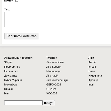
Коментар
Текст
Українcький футбол
Турніри
Ліги
Збірна
Ліга чемпіонів
Англія
Прем'єр-ліга
Ліга Європи
Іспанія
Перша ліга
Міжнародні
Італія
Друга ліга
Ліга націй
Німеччина
Кубок України
Ліга конференцій
Франція
Молодіжка
ЄВРО-2024
Інші
Юнаки
OI-2024
Інші
ЧС-2026