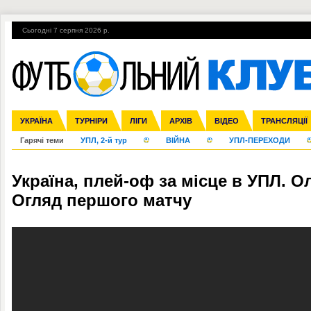
Сьогодні 7 серпня 2026 р.
УКРАЇНА
Збірна
Ліга чемпіонів
Англія
ЧС-2014
Іспанія
Прем'єр-ліга
ЄВРО-2016
ТУРНІРИ
Ліга Європи
Італія
Росія
Перша ліга
ЛІГИ
Німеччина
Міжнародні
Кубок конфедерацій
АРХІВ
Друга ліга
Франція
ВІДЕО
Ліга націй
Кубок України
Інші
ЧЄ-2015 (U-21
ТРАНСЛЯЦІЇ
Ліга конф
Гарячі теми
УПЛ, 2-й тур
ВІЙНА
УПЛ-ПЕРЕХОДИ
Україна, плей-оф за місце в УПЛ. О
Огляд першого матчу