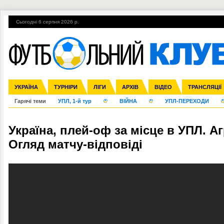
Сьогодні 6 серпня 2026 р.
УКРАЇНА
Збірна
Ліга чемпіонів
Англія
ЧС-2014
Іспанія
Прем'єр-ліга
ЄВРО-2016
ТУРНІРИ
Ліга Європи
Італія
Росія
Перша ліга
ЛІГИ
Німеччина
Міжнародні
Кубок конфедерацій
АРХІВ
Друга ліга
Франція
ВІДЕО
Ліга націй
Кубок України
Інші
ЧЄ-2015 (U-21
ТРАНСЛЯЦІЇ
Ліга конф
Гарячі теми
УПЛ, 1-й тур
ВІЙНА
УПЛ-ПЕРЕХОДИ
Україна, плей-оф за місце в УПЛ. Аг
Огляд матчу-відповіді