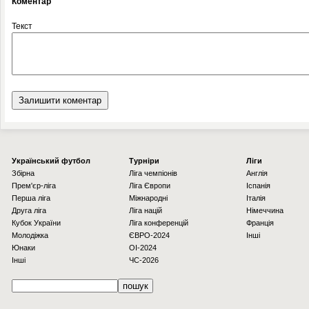
Коментар
Текст
Українcький футбол
Турніри
Ліги
Збірна
Ліга чемпіонів
Англія
Прем'єр-ліга
Ліга Європи
Іспанія
Перша ліга
Міжнародні
Італія
Друга ліга
Ліга націй
Німеччина
Кубок України
Ліга конференцій
Франція
Молодіжка
ЄВРО-2024
Інші
Юнаки
OI-2024
Інші
ЧС-2026