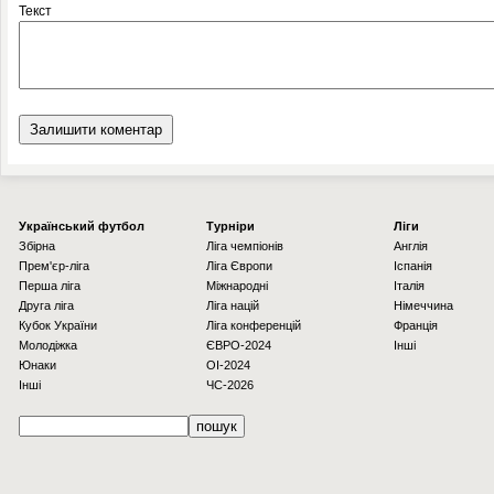
Текст
Українcький футбол
Турніри
Ліги
Збірна
Ліга чемпіонів
Англія
Прем'єр-ліга
Ліга Європи
Іспанія
Перша ліга
Міжнародні
Італія
Друга ліга
Ліга націй
Німеччина
Кубок України
Ліга конференцій
Франція
Молодіжка
ЄВРО-2024
Інші
Юнаки
OI-2024
Інші
ЧС-2026