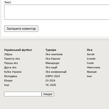
Текст
Українcький футбол
Турніри
Ліги
Збірна
Ліга чемпіонів
Англія
Прем'єр-ліга
Ліга Європи
Іспанія
Перша ліга
Міжнародні
Італія
Друга ліга
Ліга націй
Німеччина
Кубок України
Ліга конференцій
Франція
Молодіжка
ЄВРО-2024
Інші
Юнаки
OI-2024
Інші
ЧС-2026