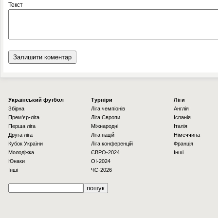
Текст
Українcький футбол
Турніри
Ліги
Збірна
Ліга чемпіонів
Англія
Прем'єр-ліга
Ліга Європи
Іспанія
Перша ліга
Міжнародні
Італія
Друга ліга
Ліга націй
Німеччина
Кубок України
Ліга конференцій
Франція
Молодіжка
ЄВРО-2024
Інші
Юнаки
OI-2024
Інші
ЧС-2026