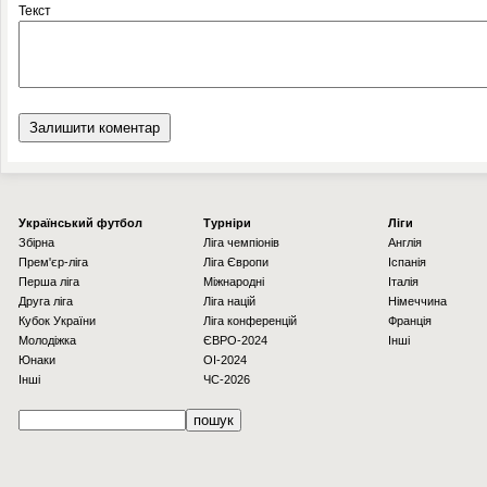
Текст
Українcький футбол
Турніри
Ліги
Збірна
Ліга чемпіонів
Англія
Прем'єр-ліга
Ліга Європи
Іспанія
Перша ліга
Міжнародні
Італія
Друга ліга
Ліга націй
Німеччина
Кубок України
Ліга конференцій
Франція
Молодіжка
ЄВРО-2024
Інші
Юнаки
OI-2024
Інші
ЧС-2026