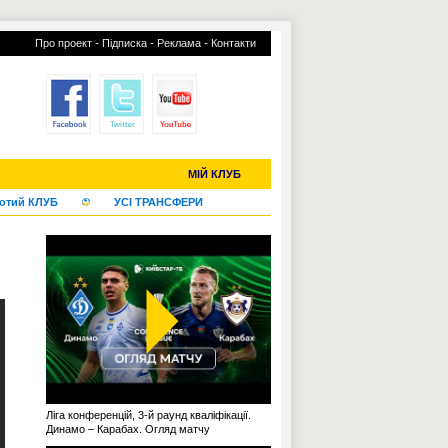
-
-
-
Про проект
Підписка
Реклама
Контакти
С-2019 (U-20)
ЧС-2022
МІЙ КЛУБ
отий КЛУБ
УСІ ТРАНСФЕРИ
Ліга конференцій, 3-й раунд кваліфікації.
Динамо – Карабах. Огляд матчу