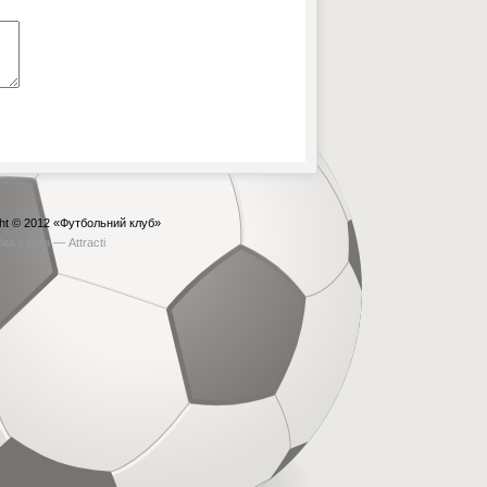
ht © 2012
«Футбольний клуб»
бка сайта —
Attracti