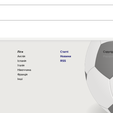
Ліги
Статті
Copyrig
Англія
Новини
Рорзро
Іспанія
RSS
Італія
Німеччина
Франція
Інші