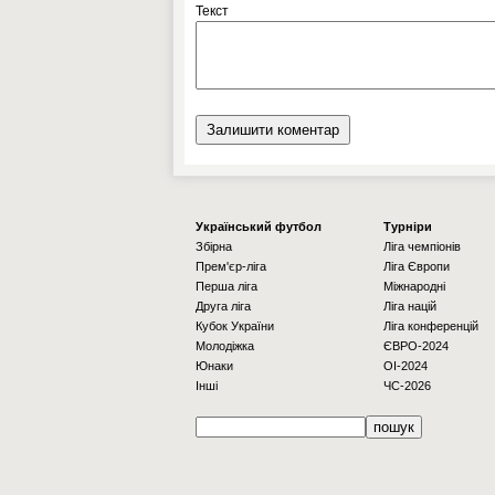
Текст
Українcький футбол
Турніри
Збірна
Ліга чемпіонів
Прем'єр-ліга
Ліга Європи
Перша ліга
Міжнародні
Друга ліга
Ліга націй
Кубок України
Ліга конференцій
Молодіжка
ЄВРО-2024
Юнаки
OI-2024
Інші
ЧС-2026