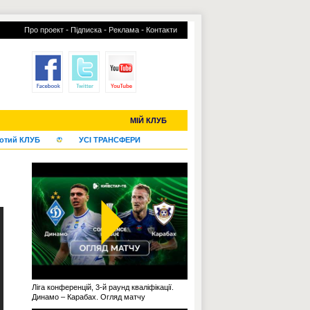
-
-
-
Про проект
Підписка
Реклама
Контакти
С-2019 (U-20)
ЧС-2022
МІЙ КЛУБ
отий КЛУБ
УСІ ТРАНСФЕРИ
Ліга конференцій, 3-й раунд кваліфікації.
Динамо – Карабах. Огляд матчу