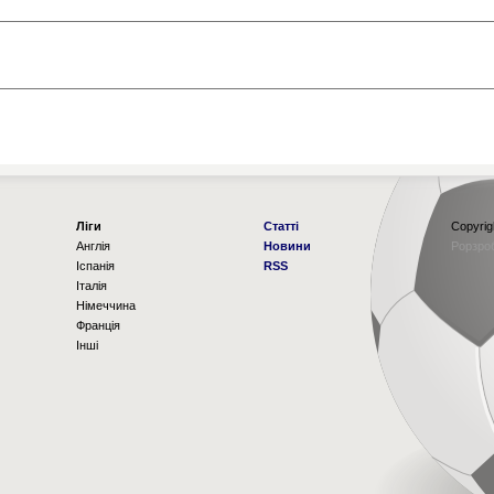
Ліги
Статті
Copyrig
Англія
Новини
Рорзро
Іспанія
RSS
Італія
Німеччина
Франція
Інші