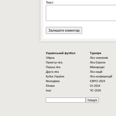
Текст
Українcький футбол
Турніри
Збірна
Ліга чемпіонів
Прем'єр-ліга
Ліга Європи
Перша ліга
Міжнародні
Друга ліга
Ліга націй
Кубок України
Ліга конференцій
Молодіжка
ЄВРО-2024
Юнаки
OI-2024
Інші
ЧС-2026