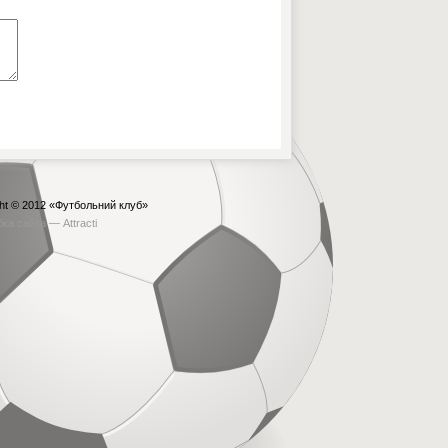
ht © 2012
«Футбольний клуб»
бка сайта —
Attracti