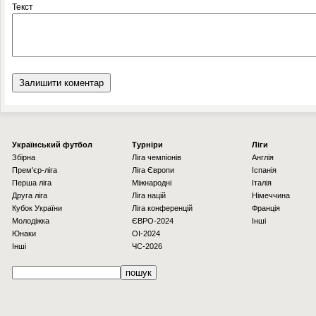
Текст
Українcький футбол
Турніри
Ліги
Збірна
Ліга чемпіонів
Англія
Прем'єр-ліга
Ліга Європи
Іспанія
Перша ліга
Міжнародні
Італія
Друга ліга
Ліга націй
Німеччина
Кубок України
Ліга конференцій
Франція
Молодіжка
ЄВРО-2024
Інші
Юнаки
OI-2024
Інші
ЧС-2026