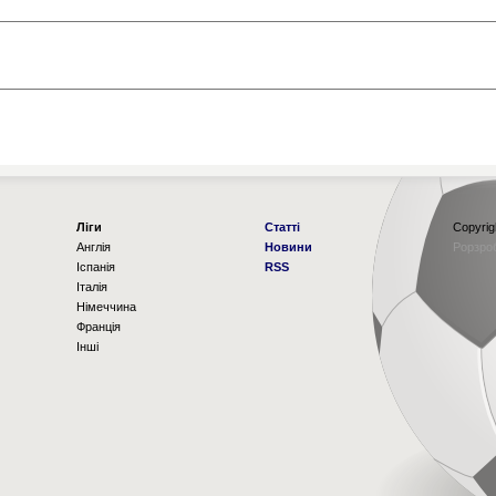
Ліги
Статті
Copyrig
Англія
Новини
Рорзро
Іспанія
RSS
Італія
Німеччина
Франція
Інші