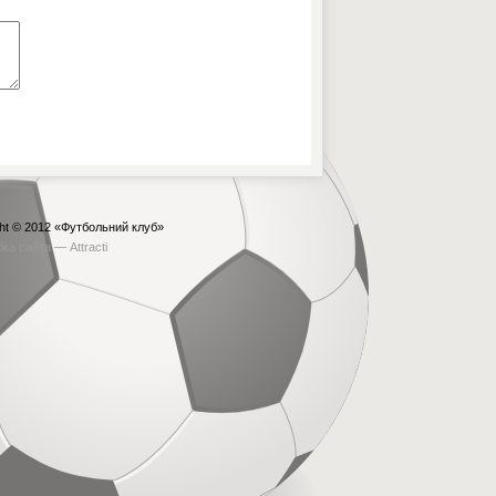
ht © 2012
«Футбольний клуб»
бка сайта —
Attracti