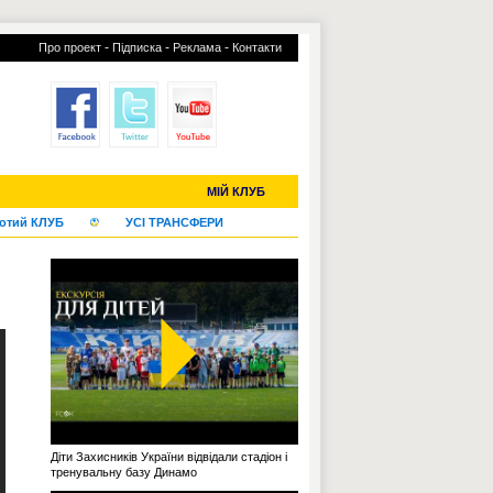
-
-
-
Про проект
Підписка
Реклама
Контакти
С-2019 (U-20)
ЧС-2022
МІЙ КЛУБ
отий КЛУБ
УСІ ТРАНСФЕРИ
Діти Захисників України відвідали стадіон і
тренувальну базу Динамо