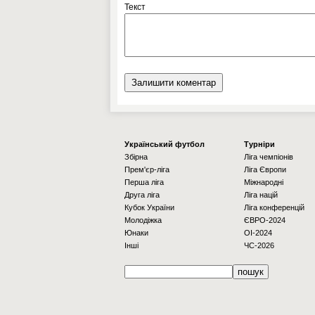
Текст
Українcький футбол
Турніри
Збірна
Ліга чемпіонів
Прем'єр-ліга
Ліга Європи
Перша ліга
Міжнародні
Друга ліга
Ліга націй
Кубок України
Ліга конференцій
Молодіжка
ЄВРО-2024
Юнаки
OI-2024
Інші
ЧС-2026