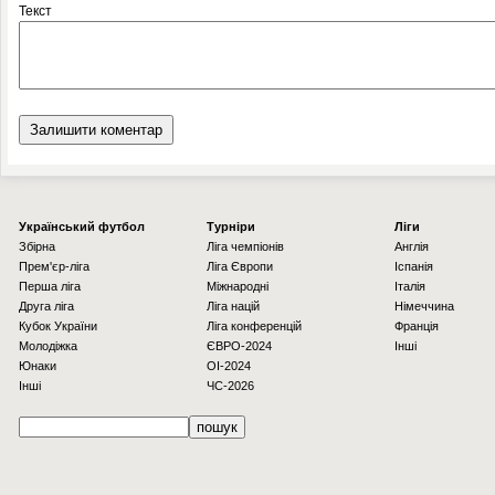
Текст
Українcький футбол
Турніри
Ліги
Збірна
Ліга чемпіонів
Англія
Прем'єр-ліга
Ліга Європи
Іспанія
Перша ліга
Міжнародні
Італія
Друга ліга
Ліга націй
Німеччина
Кубок України
Ліга конференцій
Франція
Молодіжка
ЄВРО-2024
Інші
Юнаки
OI-2024
Інші
ЧС-2026