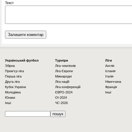
Текст
Українcький футбол
Турніри
Ліги
Збірна
Ліга чемпіонів
Англія
Прем'єр-ліга
Ліга Європи
Іспанія
Перша ліга
Міжнародні
Італія
Друга ліга
Ліга націй
Німеччина
Кубок України
Ліга конференцій
Франція
Молодіжка
ЄВРО-2024
Інші
Юнаки
OI-2024
Інші
ЧС-2026