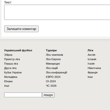
Текст
Українcький футбол
Турніри
Ліги
Збірна
Ліга чемпіонів
Англія
Прем'єр-ліга
Ліга Європи
Іспанія
Перша ліга
Міжнародні
Італія
Друга ліга
Ліга націй
Німеччина
Кубок України
Ліга конференцій
Франція
Молодіжка
ЄВРО-2024
Інші
Юнаки
OI-2024
Інші
ЧС-2026