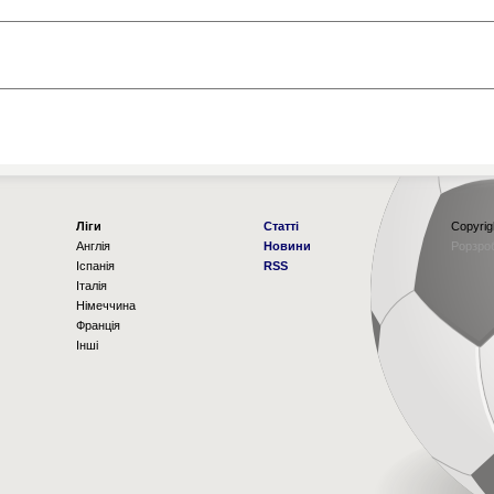
Ліги
Статті
Copyrig
Англія
Новини
Рорзро
Іспанія
RSS
Італія
Німеччина
Франція
Інші