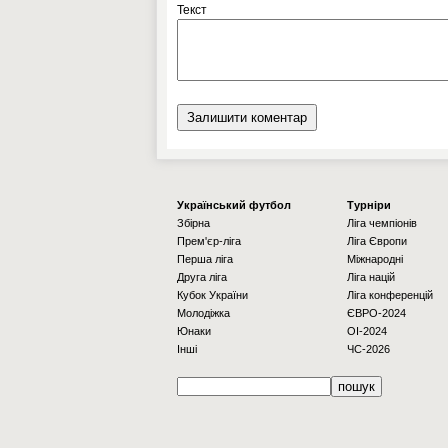
Текст
Українcький футбол
Турніри
Збірна
Ліга чемпіонів
Прем'єр-ліга
Ліга Європи
Перша ліга
Міжнародні
Друга ліга
Ліга націй
Кубок України
Ліга конференцій
Молодіжка
ЄВРО-2024
Юнаки
OI-2024
Інші
ЧС-2026