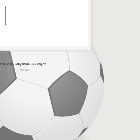
ht © 2012
«Футбольний клуб»
бка сайта —
Attracti