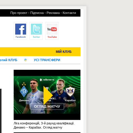
-
-
-
Про проект
Підписка
Реклама
Контакти
С-2019 (U-20)
ЧС-2022
МІЙ КЛУБ
отий КЛУБ
УСІ ТРАНСФЕРИ
Ліга конференцій, 3-й раунд кваліфікації.
Динамо – Карабах. Огляд матчу