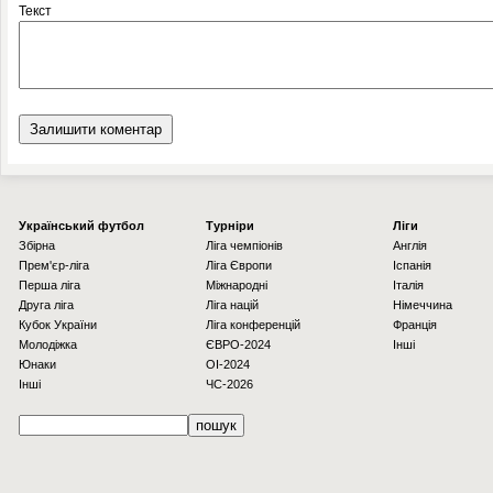
Текст
Українcький футбол
Турніри
Ліги
Збірна
Ліга чемпіонів
Англія
Прем'єр-ліга
Ліга Європи
Іспанія
Перша ліга
Міжнародні
Італія
Друга ліга
Ліга націй
Німеччина
Кубок України
Ліга конференцій
Франція
Молодіжка
ЄВРО-2024
Інші
Юнаки
OI-2024
Інші
ЧС-2026