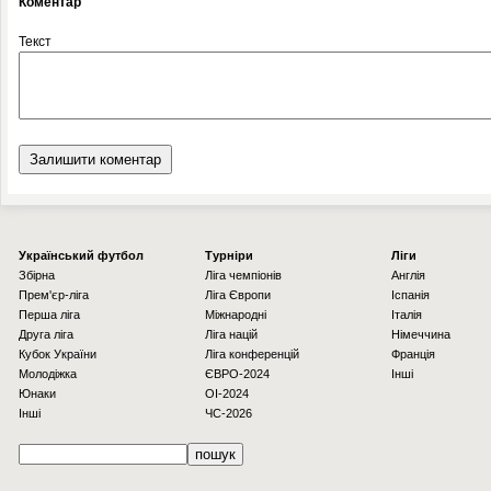
Коментар
Текст
Українcький футбол
Турніри
Ліги
Збірна
Ліга чемпіонів
Англія
Прем'єр-ліга
Ліга Європи
Іспанія
Перша ліга
Міжнародні
Італія
Друга ліга
Ліга націй
Німеччина
Кубок України
Ліга конференцій
Франція
Молодіжка
ЄВРО-2024
Інші
Юнаки
OI-2024
Інші
ЧС-2026