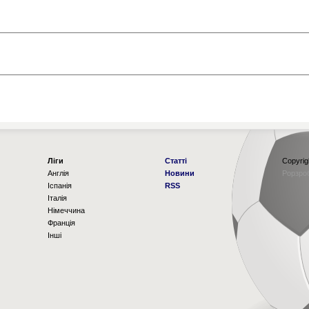
Ліги
Статті
Copyrig
Англія
Новини
Рорзро
Іспанія
RSS
Італія
Німеччина
Франція
Інші