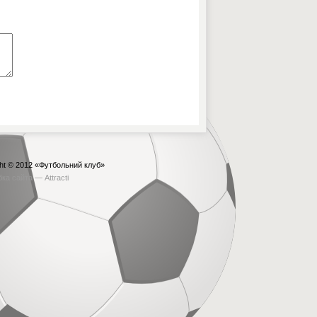
ht © 2012
«Футбольний клуб»
бка сайта —
Attracti