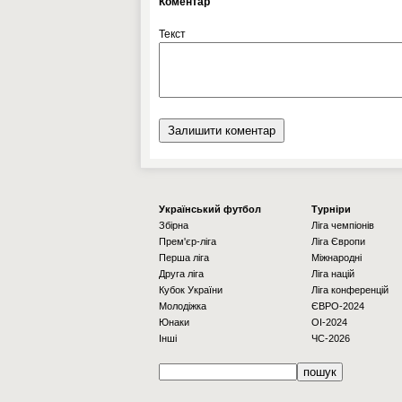
Коментар
Текст
Українcький футбол
Турніри
Збірна
Ліга чемпіонів
Прем'єр-ліга
Ліга Європи
Перша ліга
Міжнародні
Друга ліга
Ліга націй
Кубок України
Ліга конференцій
Молодіжка
ЄВРО-2024
Юнаки
OI-2024
Інші
ЧС-2026