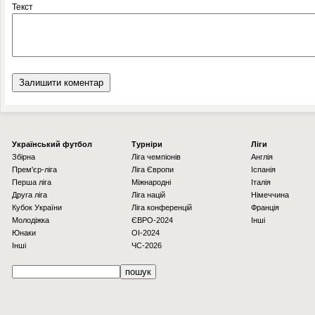
Текст
Українcький футбол
Турніри
Ліги
Збірна
Ліга чемпіонів
Англія
Прем'єр-ліга
Ліга Європи
Іспанія
Перша ліга
Міжнародні
Італія
Друга ліга
Ліга націй
Німеччина
Кубок України
Ліга конференцій
Франція
Молодіжка
ЄВРО-2024
Інші
Юнаки
OI-2024
Інші
ЧС-2026