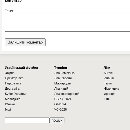
Коментар
Текст
Українcький футбол
Турніри
Ліги
Збірна
Ліга чемпіонів
Англія
Прем'єр-ліга
Ліга Європи
Іспанія
Перша ліга
Міжнародні
Італія
Друга ліга
Ліга націй
Німеччина
Кубок України
Ліга конференцій
Франція
Молодіжка
ЄВРО-2024
Інші
Юнаки
OI-2024
Інші
ЧС-2026