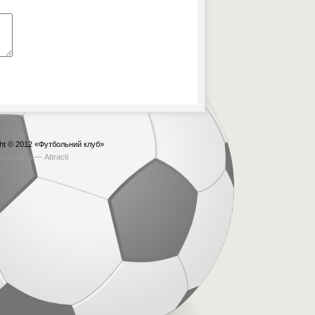
ht © 2012
«Футбольний клуб»
бка сайта —
Attracti