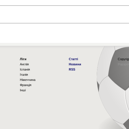
Ліги
Статті
Copyrig
Англія
Новини
Рорзро
Іспанія
RSS
Італія
Німеччина
Франція
Інші