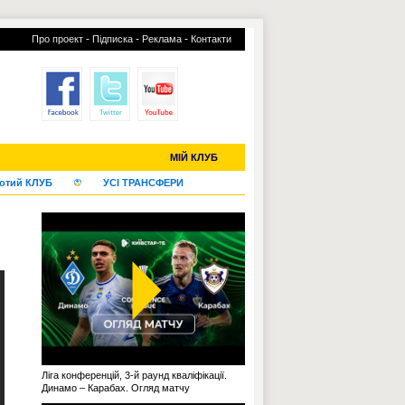
-
-
-
Про проект
Підписка
Реклама
Контакти
С-2019 (U-20)
ЧС-2022
МІЙ КЛУБ
отий КЛУБ
УСІ ТРАНСФЕРИ
Ліга конференцій, 3-й раунд кваліфікації.
Динамо – Карабах. Огляд матчу