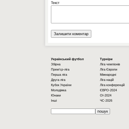
Текст
Українcький футбол
Турніри
Збірна
Ліга чемпіонів
Прем'єр-ліга
Ліга Європи
Перша ліга
Міжнародні
Друга ліга
Ліга націй
Кубок України
Ліга конференцій
Молодіжка
ЄВРО-2024
Юнаки
OI-2024
Інші
ЧС-2026