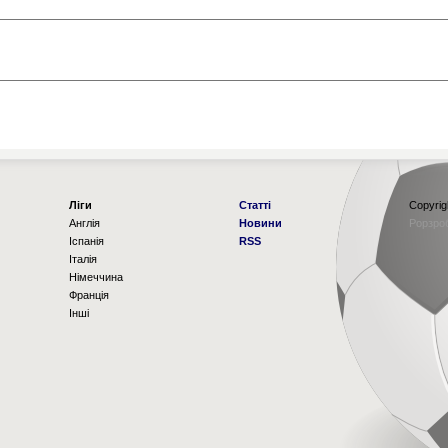
Ліги
Статті
Copyrig
Англія
Новини
Рорзро
Іспанія
RSS
Італія
Німеччина
Франція
Інші