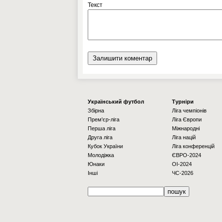
Текст
Українcький футбол
Турніри
Збірна
Ліга чемпіонів
Прем'єр-ліга
Ліга Європи
Перша ліга
Міжнародні
Друга ліга
Ліга націй
Кубок України
Ліга конференцій
Молодіжка
ЄВРО-2024
Юнаки
OI-2024
Інші
ЧС-2026