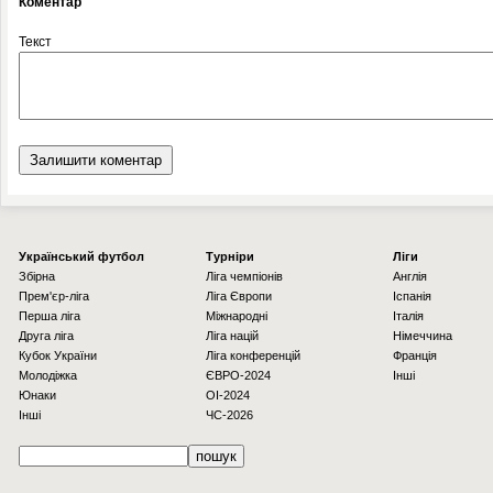
Коментар
Текст
Українcький футбол
Турніри
Ліги
Збірна
Ліга чемпіонів
Англія
Прем'єр-ліга
Ліга Європи
Іспанія
Перша ліга
Міжнародні
Італія
Друга ліга
Ліга націй
Німеччина
Кубок України
Ліга конференцій
Франція
Молодіжка
ЄВРО-2024
Інші
Юнаки
OI-2024
Інші
ЧС-2026