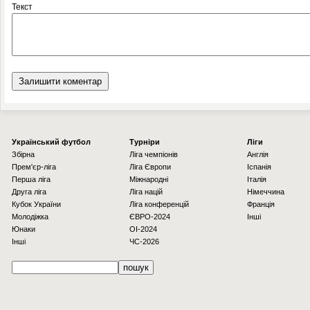
Текст
Українcький футбол
Турніри
Ліги
Збірна
Ліга чемпіонів
Англія
Прем'єр-ліга
Ліга Європи
Іспанія
Перша ліга
Міжнародні
Італія
Друга ліга
Ліга націй
Німеччина
Кубок України
Ліга конференцій
Франція
Молодіжка
ЄВРО-2024
Інші
Юнаки
OI-2024
Інші
ЧС-2026