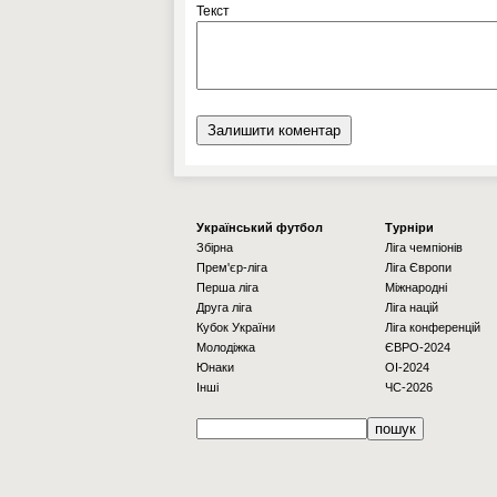
Текст
Українcький футбол
Турніри
Збірна
Ліга чемпіонів
Прем'єр-ліга
Ліга Європи
Перша ліга
Міжнародні
Друга ліга
Ліга націй
Кубок України
Ліга конференцій
Молодіжка
ЄВРО-2024
Юнаки
OI-2024
Інші
ЧС-2026