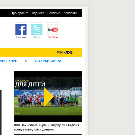
-
-
-
Про проект
Підписка
Реклама
Контакти
С-2019 (U-20)
ЧС-2022
МІЙ КЛУБ
отий КЛУБ
УСІ ТРАНСФЕРИ
Діти Захисників України відвідали стадіон і
тренувальну базу Динамо