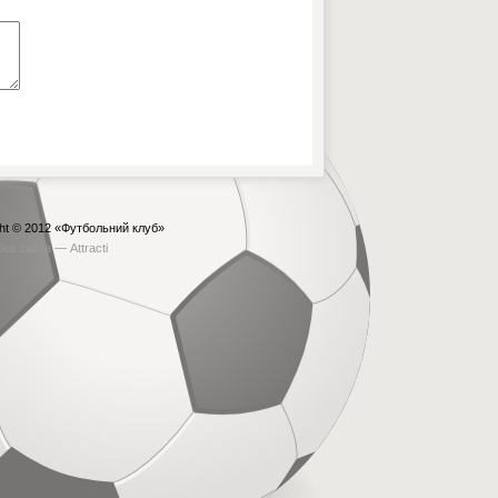
ht © 2012
«Футбольний клуб»
бка сайта —
Attracti