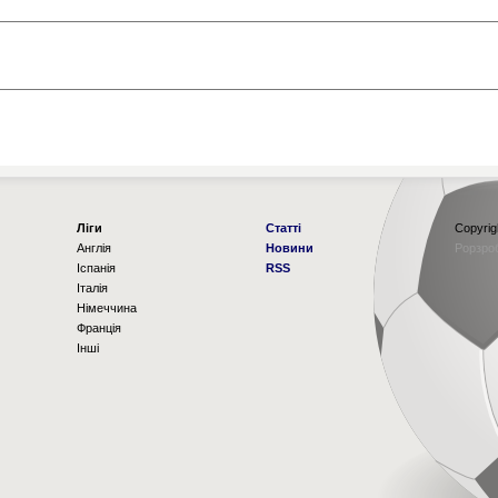
Ліги
Статті
Copyrig
Англія
Новини
Рорзро
Іспанія
RSS
Італія
Німеччина
Франція
Інші