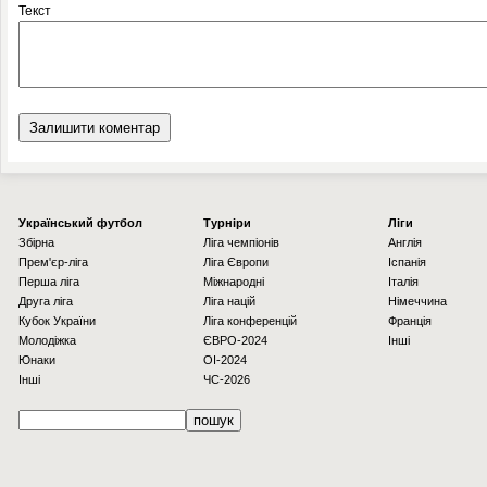
Текст
Українcький футбол
Турніри
Ліги
Збірна
Ліга чемпіонів
Англія
Прем'єр-ліга
Ліга Європи
Іспанія
Перша ліга
Міжнародні
Італія
Друга ліга
Ліга націй
Німеччина
Кубок України
Ліга конференцій
Франція
Молодіжка
ЄВРО-2024
Інші
Юнаки
OI-2024
Інші
ЧС-2026