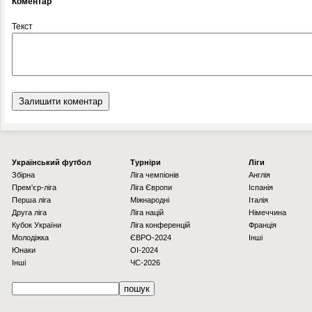
Коментар
Текст
Українcький футбол
Турніри
Ліги
Збірна
Ліга чемпіонів
Англія
Прем'єр-ліга
Ліга Європи
Іспанія
Перша ліга
Міжнародні
Італія
Друга ліга
Ліга націй
Німеччина
Кубок України
Ліга конференцій
Франція
Молодіжка
ЄВРО-2024
Інші
Юнаки
OI-2024
Інші
ЧС-2026