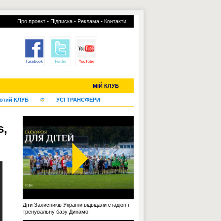
-
-
-
Про проект
Підписка
Реклама
Контакти
С-2019 (U-20)
ЧС-2022
МІЙ КЛУБ
отий КЛУБ
УСІ ТРАНСФЕРИ
s,
Діти Захисників України відвідали стадіон і
тренувальну базу Динамо