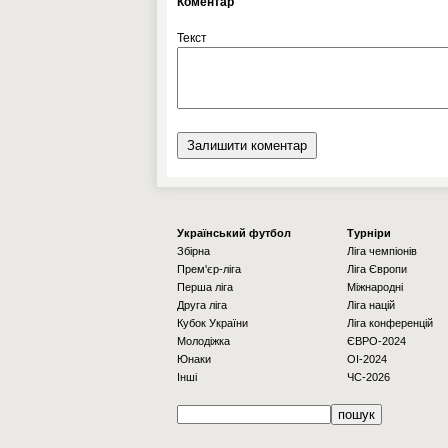
Коментар
Текст
Українcький футбол
Турніри
Збірна
Ліга чемпіонів
Прем'єр-ліга
Ліга Європи
Перша ліга
Міжнародні
Друга ліга
Ліга націй
Кубок України
Ліга конференцій
Молодіжка
ЄВРО-2024
Юнаки
OI-2024
Інші
ЧС-2026