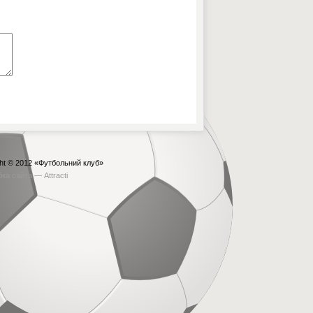
ht © 2012
«Футбольний клуб»
бка сайта —
Attracti