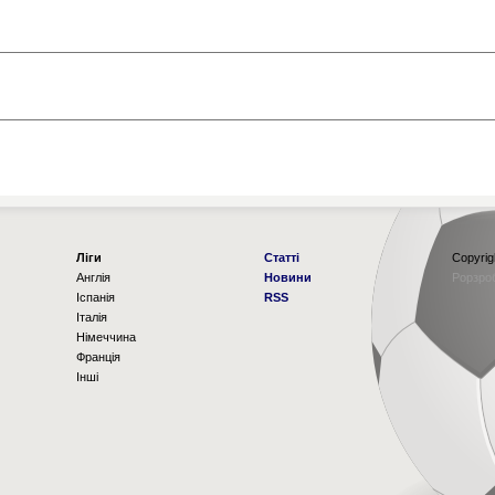
Ліги
Статті
Copyrig
Англія
Новини
Рорзро
Іспанія
RSS
Італія
Німеччина
Франція
Інші