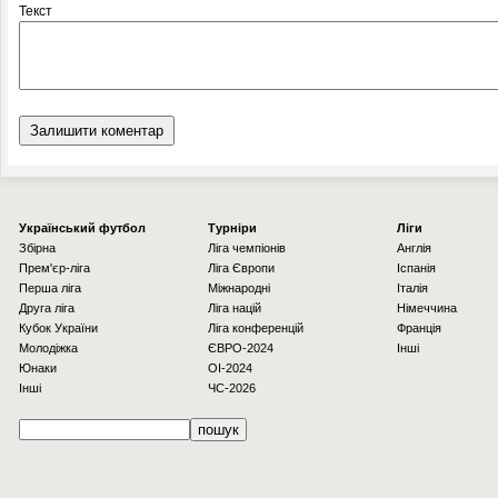
Текст
Українcький футбол
Турніри
Ліги
Збірна
Ліга чемпіонів
Англія
Прем'єр-ліга
Ліга Європи
Іспанія
Перша ліга
Міжнародні
Італія
Друга ліга
Ліга націй
Німеччина
Кубок України
Ліга конференцій
Франція
Молодіжка
ЄВРО-2024
Інші
Юнаки
OI-2024
Інші
ЧС-2026