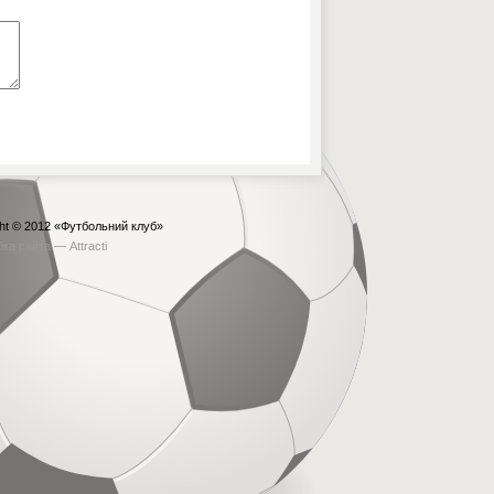
ht © 2012
«Футбольний клуб»
бка сайта —
Attracti