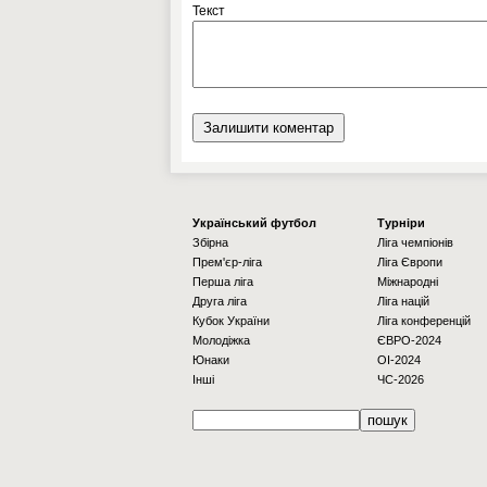
Текст
Українcький футбол
Турніри
Збірна
Ліга чемпіонів
Прем'єр-ліга
Ліга Європи
Перша ліга
Міжнародні
Друга ліга
Ліга націй
Кубок України
Ліга конференцій
Молодіжка
ЄВРО-2024
Юнаки
OI-2024
Інші
ЧС-2026