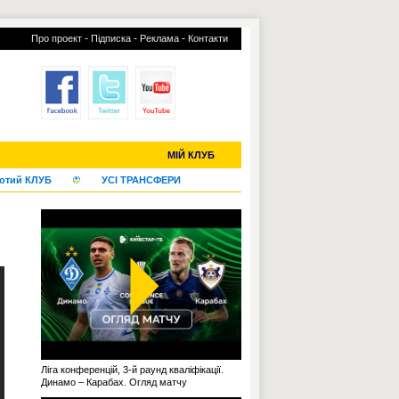
-
-
-
Про проект
Підписка
Реклама
Контакти
С-2019 (U-20)
ЧС-2022
МІЙ КЛУБ
отий КЛУБ
УСІ ТРАНСФЕРИ
Ліга конференцій, 3-й раунд кваліфікації.
Динамо – Карабах. Огляд матчу