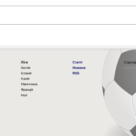
Ліги
Статті
Copyrig
Англія
Новини
Рорзро
Іспанія
RSS
Італія
Німеччина
Франція
Інші