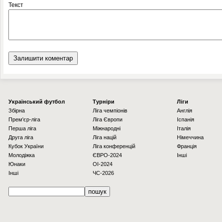
Текст
Українcький футбол
Турніри
Ліги
Збірна
Ліга чемпіонів
Англія
Прем'єр-ліга
Ліга Європи
Іспанія
Перша ліга
Міжнародні
Італія
Друга ліга
Ліга націй
Німеччина
Кубок України
Ліга конференцій
Франція
Молодіжка
ЄВРО-2024
Інші
Юнаки
OI-2024
Інші
ЧС-2026