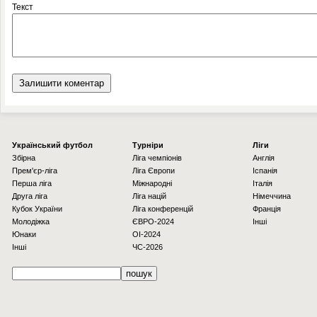
Текст
Українcький футбол
Турніри
Ліги
Збірна
Ліга чемпіонів
Англія
Прем'єр-ліга
Ліга Європи
Іспанія
Перша ліга
Міжнародні
Італія
Друга ліга
Ліга націй
Німеччина
Кубок України
Ліга конференцій
Франція
Молодіжка
ЄВРО-2024
Інші
Юнаки
OI-2024
Інші
ЧС-2026