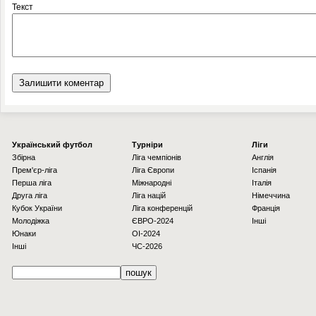
Текст
Українcький футбол
Турніри
Ліги
Збірна
Ліга чемпіонів
Англія
Прем'єр-ліга
Ліга Європи
Іспанія
Перша ліга
Міжнародні
Італія
Друга ліга
Ліга націй
Німеччина
Кубок України
Ліга конференцій
Франція
Молодіжка
ЄВРО-2024
Інші
Юнаки
OI-2024
Інші
ЧС-2026