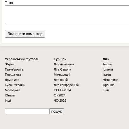
Текст
Українcький футбол
Турніри
Ліги
Збірна
Ліга чемпіонів
Англія
Прем'єр-ліга
Ліга Європи
Іспанія
Перша ліга
Міжнародні
Італія
Друга ліга
Ліга націй
Німеччина
Кубок України
Ліга конференцій
Франція
Молодіжка
ЄВРО-2024
Інші
Юнаки
OI-2024
Інші
ЧС-2026