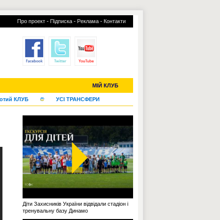
-
-
-
Про проект
Підписка
Реклама
Контакти
С-2019 (U-20)
ЧС-2022
МІЙ КЛУБ
отий КЛУБ
УСІ ТРАНСФЕРИ
Діти Захисників України відвідали стадіон і
тренувальну базу Динамо