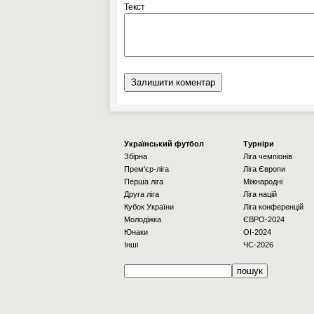
Текст
Українcький футбол
Турніри
Збірна
Ліга чемпіонів
Прем'єр-ліга
Ліга Європи
Перша ліга
Міжнародні
Друга ліга
Ліга націй
Кубок України
Ліга конференцій
Молодіжка
ЄВРО-2024
Юнаки
OI-2024
Інші
ЧС-2026