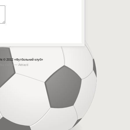
ht © 2012
«Футбольний клуб»
бка сайта —
Attracti