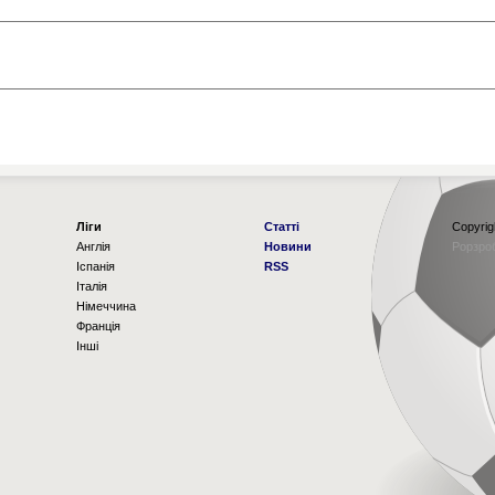
Ліги
Статті
Copyrig
Англія
Новини
Рорзро
Іспанія
RSS
Італія
Німеччина
Франція
Інші