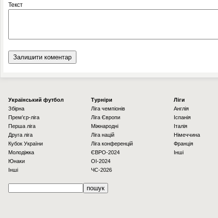
Текст
Українcький футбол
Турніри
Ліги
Збірна
Ліга чемпіонів
Англія
Прем'єр-ліга
Ліга Європи
Іспанія
Перша ліга
Міжнародні
Італія
Друга ліга
Ліга націй
Німеччина
Кубок України
Ліга конференцій
Франція
Молодіжка
ЄВРО-2024
Інші
Юнаки
OI-2024
Інші
ЧС-2026