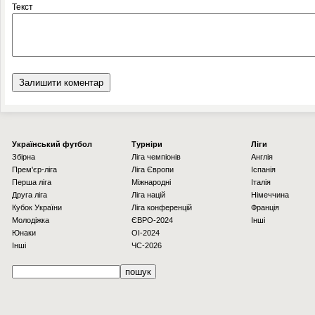
Текст
Українcький футбол
Турніри
Ліги
Збірна
Ліга чемпіонів
Англія
Прем'єр-ліга
Ліга Європи
Іспанія
Перша ліга
Міжнародні
Італія
Друга ліга
Ліга націй
Німеччина
Кубок України
Ліга конференцій
Франція
Молодіжка
ЄВРО-2024
Інші
Юнаки
OI-2024
Інші
ЧС-2026