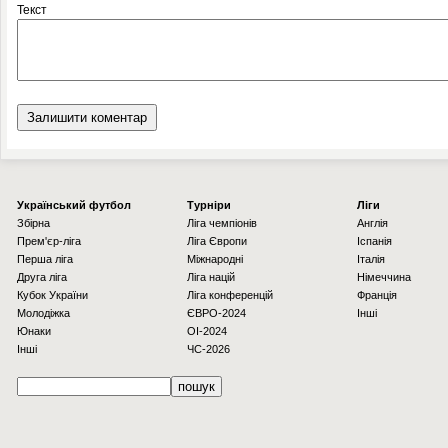
Текст
Українcький футбол
Турніри
Ліги
Збірна
Ліга чемпіонів
Англія
Прем'єр-ліга
Ліга Європи
Іспанія
Перша ліга
Міжнародні
Італія
Друга ліга
Ліга націй
Німеччина
Кубок України
Ліга конференцій
Франція
Молодіжка
ЄВРО-2024
Інші
Юнаки
OI-2024
Інші
ЧС-2026