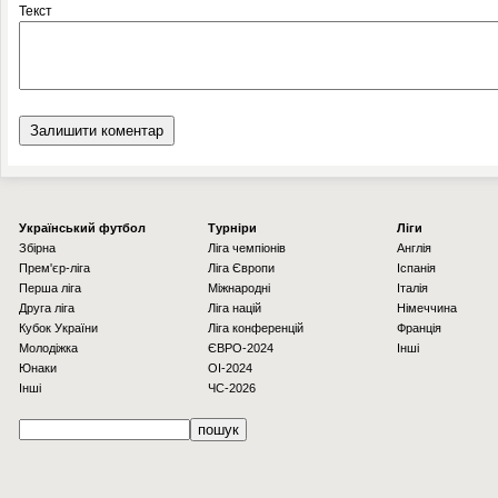
Текст
Українcький футбол
Турніри
Ліги
Збірна
Ліга чемпіонів
Англія
Прем'єр-ліга
Ліга Європи
Іспанія
Перша ліга
Міжнародні
Італія
Друга ліга
Ліга націй
Німеччина
Кубок України
Ліга конференцій
Франція
Молодіжка
ЄВРО-2024
Інші
Юнаки
OI-2024
Інші
ЧС-2026