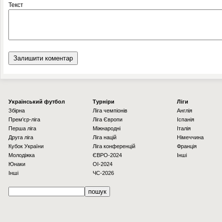
Текст
Українcький футбол
Турніри
Ліги
Збірна
Ліга чемпіонів
Англія
Прем'єр-ліга
Ліга Європи
Іспанія
Перша ліга
Міжнародні
Італія
Друга ліга
Ліга націй
Німеччина
Кубок України
Ліга конференцій
Франція
Молодіжка
ЄВРО-2024
Інші
Юнаки
OI-2024
Інші
ЧС-2026