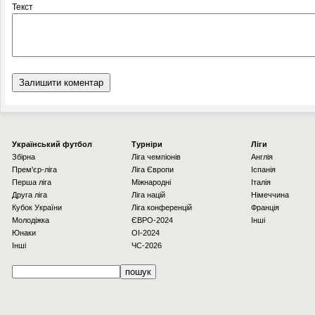
Текст
Українcький футбол
Турніри
Ліги
Збірна
Ліга чемпіонів
Англія
Прем'єр-ліга
Ліга Європи
Іспанія
Перша ліга
Міжнародні
Італія
Друга ліга
Ліга націй
Німеччина
Кубок України
Ліга конференцій
Франція
Молодіжка
ЄВРО-2024
Інші
Юнаки
OI-2024
Інші
ЧС-2026