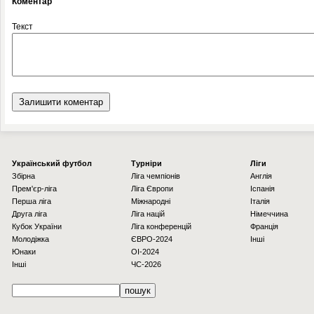
Коментар
Текст
Українcький футбол
Турніри
Ліги
Збірна
Ліга чемпіонів
Англія
Прем'єр-ліга
Ліга Європи
Іспанія
Перша ліга
Міжнародні
Італія
Друга ліга
Ліга націй
Німеччина
Кубок України
Ліга конференцій
Франція
Молодіжка
ЄВРО-2024
Інші
Юнаки
OI-2024
Інші
ЧС-2026