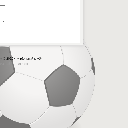
ht © 2012
«Футбольний клуб»
бка сайта —
Attracti