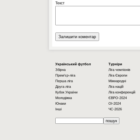
Текст
Українcький футбол
Турніри
Збірна
Ліга чемпіонів
Прем'єр-ліга
Ліга Європи
Перша ліга
Міжнародні
Друга ліга
Ліга націй
Кубок України
Ліга конференцій
Молодіжка
ЄВРО-2024
Юнаки
OI-2024
Інші
ЧС-2026