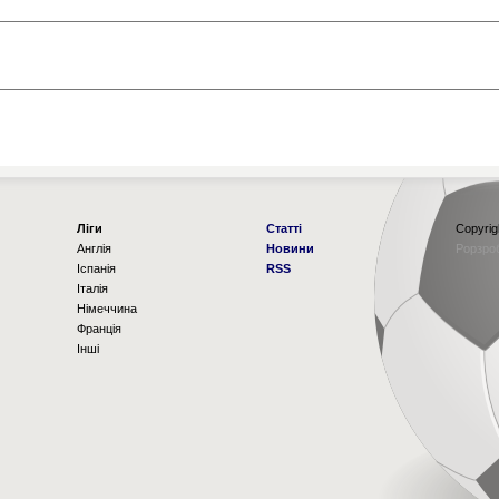
Ліги
Статті
Copyrig
Англія
Новини
Рорзро
Іспанія
RSS
Італія
Німеччина
Франція
Інші