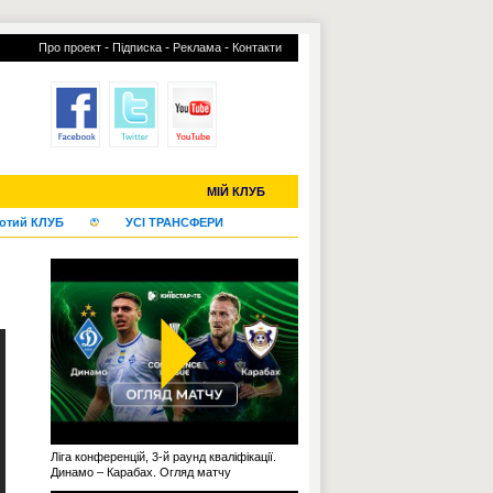
-
-
-
Про проект
Підписка
Реклама
Контакти
С-2019 (U-20)
ЧС-2022
МІЙ КЛУБ
отий КЛУБ
УСІ ТРАНСФЕРИ
Ліга конференцій, 3-й раунд кваліфікації.
Динамо – Карабах. Огляд матчу