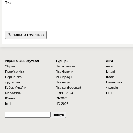
Текст
Українcький футбол
Турніри
Ліги
Збірна
Ліга чемпіонів
Англія
Прем'єр-ліга
Ліга Європи
Іспанія
Перша ліга
Міжнародні
Італія
Друга ліга
Ліга націй
Німеччина
Кубок України
Ліга конференцій
Франція
Молодіжка
ЄВРО-2024
Інші
Юнаки
OI-2024
Інші
ЧС-2026