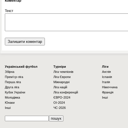
Коментар
Текст
Українcький футбол
Турніри
Ліги
Збірна
Ліга чемпіонів
Англія
Прем'єр-ліга
Ліга Європи
Іспанія
Перша ліга
Міжнародні
Італія
Друга ліга
Ліга націй
Німеччина
Кубок України
Ліга конференцій
Франція
Молодіжка
ЄВРО-2024
Інші
Юнаки
OI-2024
Інші
ЧС-2026