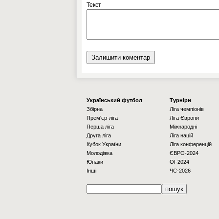
Текст
Українcький футбол
Турніри
Збірна
Ліга чемпіонів
Прем'єр-ліга
Ліга Європи
Перша ліга
Міжнародні
Друга ліга
Ліга націй
Кубок України
Ліга конференцій
Молодіжка
ЄВРО-2024
Юнаки
OI-2024
Інші
ЧС-2026