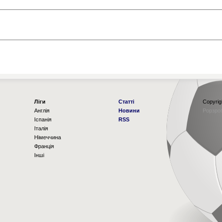
Ліги
Статті
Copyrig
Англія
Новини
Рорзро
Іспанія
RSS
Італія
Німеччина
Франція
Інші