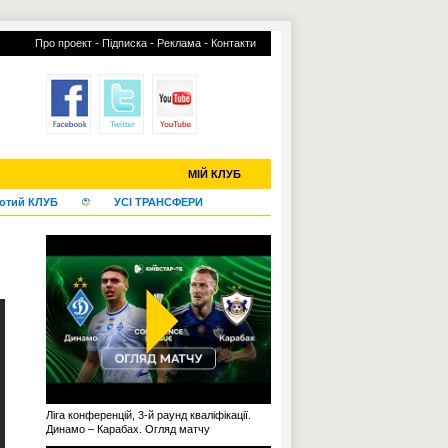
-
-
-
Про проект
Підписка
Реклама
Контакти
С-2019 (U-20)
ЧС-2022
МІЙ КЛУБ
отий КЛУБ
УСІ ТРАНСФЕРИ
Ліга конференцій, 3-й раунд кваліфікації.
Динамо – Карабах. Огляд матчу