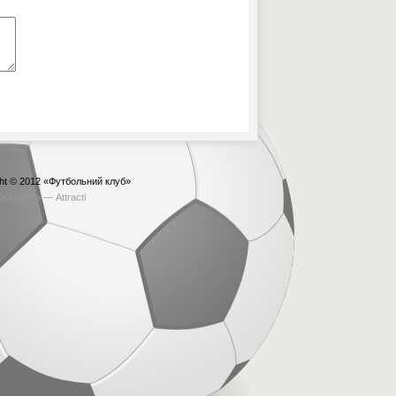
ht © 2012
«Футбольний клуб»
бка сайта —
Attracti