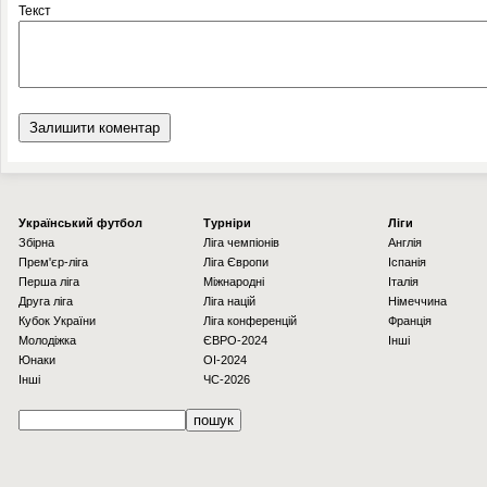
Текст
Українcький футбол
Турніри
Ліги
Збірна
Ліга чемпіонів
Англія
Прем'єр-ліга
Ліга Європи
Іспанія
Перша ліга
Міжнародні
Італія
Друга ліга
Ліга націй
Німеччина
Кубок України
Ліга конференцій
Франція
Молодіжка
ЄВРО-2024
Інші
Юнаки
OI-2024
Інші
ЧС-2026