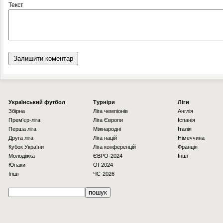
Текст
Українcький футбол
Турніри
Ліги
Збірна
Ліга чемпіонів
Англія
Прем'єр-ліга
Ліга Європи
Іспанія
Перша ліга
Міжнародні
Італія
Друга ліга
Ліга націй
Німеччина
Кубок України
Ліга конференцій
Франція
Молодіжка
ЄВРО-2024
Інші
Юнаки
OI-2024
Інші
ЧС-2026